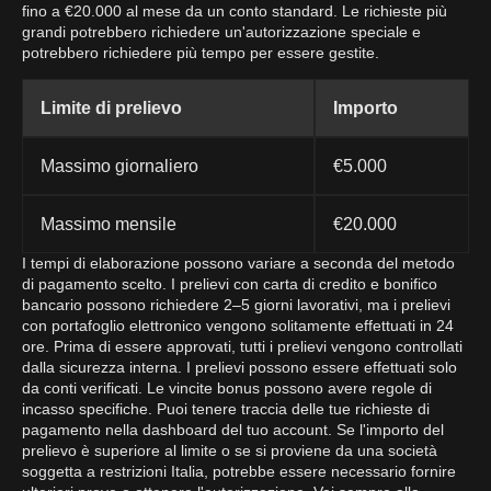
fino a €20.000 al mese da un conto standard. Le richieste più
grandi potrebbero richiedere un'autorizzazione speciale e
potrebbero richiedere più tempo per essere gestite.
Limite di prelievo
Importo
Massimo giornaliero
€5.000
Massimo mensile
€20.000
I tempi di elaborazione possono variare a seconda del metodo
di pagamento scelto. I prelievi con carta di credito e bonifico
bancario possono richiedere 2–5 giorni lavorativi, ma i prelievi
con portafoglio elettronico vengono solitamente effettuati in 24
ore. Prima di essere approvati, tutti i prelievi vengono controllati
dalla sicurezza interna. I prelievi possono essere effettuati solo
da conti verificati. Le vincite bonus possono avere regole di
incasso specifiche. Puoi tenere traccia delle tue richieste di
pagamento nella dashboard del tuo account. Se l'importo del
prelievo è superiore al limite o se si proviene da una società
soggetta a restrizioni Italia, potrebbe essere necessario fornire