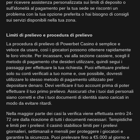
per ricevere assistenza personalizzata sui limiti di deposito o
sull'idoneità al pagamento per la tua sede se riscontri un
problema con la tua opzione preferita o hai bisogno di consigli
sui servizi disponibili nella tua zona.
Limiti di prelievo e procedura di prelievo
La procedura di prelievo di Powerbet Casino è semplice e
veloce da usare, così i giocatori possono ottenere rapidamente
le loro vincite. Per incassare, vai alla sezione cassiere, scegli il
metodo di pagamento che desideri utilizzare, quindi segui i
passaggi per effettuare la tua richiesta. Puoi effettuare prelievi
solo su conti verificati a tuo nome e, ove possibile, dovresti
utilizzare lo stesso metodo di pagamento utilizzato per
depositare denaro. Devi verificare il tuo account prima di poter
effettuare il tuo primo prelievo. Assicurati che i tuoi dati personali
siano corretti e che i tuoi documenti di identità siano caricati in
modo da evitare ritardi.
Nella maggior parte dei casi la verifica viene effettuata entro 24-
72 ore dalla ricezione di tutti i documenti necessari. Tempistiche
e limiti per i prelievi: il casinò stabilisce limiti per i prelievi
giornalieri, settimanali e mensili per proteggere i giocatori e
garantire la sicurezza. Puoi prelevare fino a €5.000 al giorno e