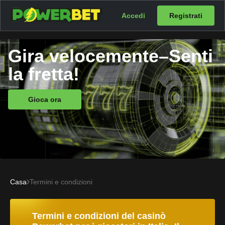
Accedi
Registrati
Gira velocemente–Senti
la fretta!
Gioca ora
Casa
Termini e condizioni
Termini e condizioni del casinò