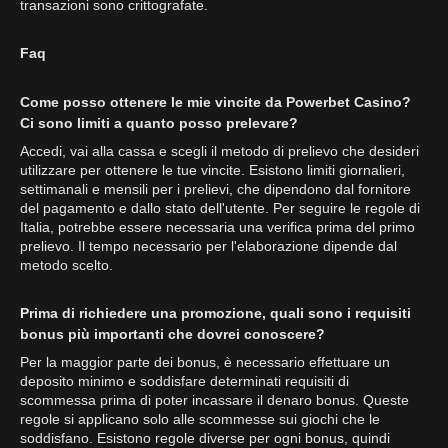
transazioni sono crittografate.
Faq
Come posso ottenere le mie vincite da Powerbet Casino?
Ci sono limiti a quanto posso prelevare?
Accedi, vai alla cassa e scegli il metodo di prelievo che desideri
utilizzare per ottenere le tue vincite. Esistono limiti giornalieri,
settimanali e mensili per i prelievi, che dipendono dal fornitore
del pagamento e dallo stato dell'utente. Per seguire le regole di
Italia, potrebbe essere necessaria una verifica prima del primo
prelievo. Il tempo necessario per l'elaborazione dipende dal
metodo scelto.
Prima di richiedere una promozione, quali sono i requisiti
bonus più importanti che dovrei conoscere?
Per la maggior parte dei bonus, è necessario effettuare un
deposito minimo e soddisfare determinati requisiti di
scommessa prima di poter incassare il denaro bonus. Queste
regole si applicano solo alle scommesse sui giochi che le
soddisfano. Esistono regole diverse per ogni bonus, quindi