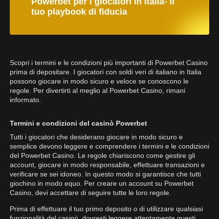
Powerbet per i giocatori in Italia- Il
tuo playbook di fiducia
Scopri i termini e le condizioni più importanti di Powerbet Casino
prima di depositare. I giocatori con soldi veri di italiano in Italia
possono giocare in modo sicuro e veloce se conoscono le
regole. Per divertirti al meglio al Powerbet Casino, rimani
informato.
Termini e condizioni del casinò Powerbet
Tutti i giocatori che desiderano giocare in modo sicuro e
semplice devono leggere e comprendere i termini e le condizioni
del Powerbet Casino. Le regole chiariscono come gestire gli
account, giocare in modo responsabile, effettuare transazioni e
verificare se sei idoneo. In questo modo si garantisce che tutti
giochino in modo equo. Per creare un account su Powerbet
Casino, devi accettare di seguire tutte le loro regole.
Prima di effettuare il tuo primo deposito o di utilizzare qualsiasi
funzionalità del casinò, dovresti leggere attentamente questi