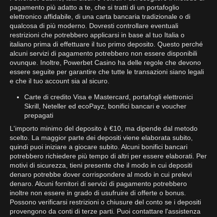
pagamento più adatto a te, che si tratti di un portafoglio
elettronico affidabile, di una carta bancaria tradizionale o di
qualcosa di più moderno. Dovresti controllare eventuali
restrizioni che potrebbero applicarsi in base al tuo Italia o
italiano prima di effettuare il tuo primo deposito. Questo perché
alcuni servizi di pagamento potrebbero non essere disponibili
ovunque. Inoltre, Powerbet Casino ha delle regole che devono
essere seguite per garantire che tutte le transazioni siano legali
e che il tuo account sia al sicuro.
Carte di credito Visa e Mastercard, portafogli elettronici
Skrill, Neteller ed ecoPayz, bonifici bancari e voucher
prepagati
L'importo minimo del deposito è €10, ma dipende dal metodo
scelto. La maggior parte dei depositi viene elaborata subito,
quindi puoi iniziare a giocare subito. Alcuni bonifici bancari
potrebbero richiedere più tempo di altri per essere elaborati. Per
motivi di sicurezza, tieni presente che il modo in cui depositi
denaro potrebbe dover corrispondere al modo in cui prelevi
denaro. Alcuni fornitori di servizi di pagamento potrebbero
inoltre non essere in grado di usufruire di offerte o bonus.
Possono verificarsi restrizioni o chiusure del conto se i depositi
provengono da conti di terze parti. Puoi contattare l'assistenza