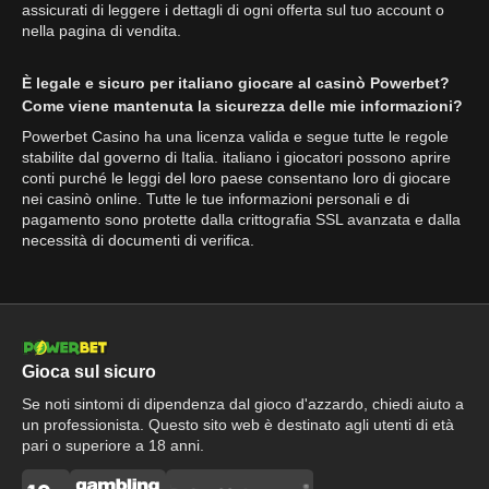
assicurati di leggere i dettagli di ogni offerta sul tuo account o
nella pagina di vendita.
È legale e sicuro per italiano giocare al casinò Powerbet?
Come viene mantenuta la sicurezza delle mie informazioni?
Powerbet Casino ha una licenza valida e segue tutte le regole
stabilite dal governo di Italia. italiano i giocatori possono aprire
conti purché le leggi del loro paese consentano loro di giocare
nei casinò online. Tutte le tue informazioni personali e di
pagamento sono protette dalla crittografia SSL avanzata e dalla
necessità di documenti di verifica.
Gioca sul sicuro
Se noti sintomi di dipendenza dal gioco d'azzardo, chiedi aiuto a
un professionista. Questo sito web è destinato agli utenti di età
pari o superiore a 18 anni.