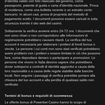
d'identità valido con foto rilasciato dal governo, come
passaporto, patente di guida o carta d'identità nazionale. Prova
di residenza, come una bolletta recente o un estratto conto
bancario. In alcuni casi, prova di proprietà del metodo di
pagamento scelto. I documenti possono essere caricati in tutta
sicurezza tramite il sito web del casinò.
Solitamente la verifica avviene entro 24-72 ore. I documenti che
non sono chiari o non corrispondono alle informazioni di
registrazione potrebbero causare ritardi. La verifica del tuo
account è necessaria per elaborare i prelievi di fondi bonus o
vincite. Le persone i cui conti non sono stati verificati potrebbero
avere problemi con i prelievi o essere limitate in ciò che possono
fare, come depositare denaro o partecipare a promozioni. Le
persone che vivono in Italia devono sapere che potrebbero
dover sottoporsi a controlli di identità aggiuntivi a causa della
loro nazionalità o a causa delle regole stabilite dalle banche
locali. Non seguire i passaggi di verifica potrebbe portare alla
chiusura del tuo account e alla perdita di qualsiasi saldo non
verificato.
Termini di bonus e requisiti di scommessa
Le offerte bonus di Powerbet Casino hanno lo scopo di