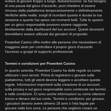
evitare di giocare troppo a lungo. Autoesclusione: se hai bisogno
di una pausa dal gioco d'azzardo, puoi chiedere di essere
rimosso dalla piattaforma temporaneamente o definitivamente.
Verifiche della realtà: scegli di ricordarti quanto è durata la tua
sessione e quanto hai speso nei momenti belli. Tutte le opzioni
per un gioco responsabile possono essere raggiunte
direttamente dalla dashboard del tuo account. Questi strumenti
dovrebbero essere utilizzati dai giocatori di proposito.
Powerbet Casino offre inoltre alle persone che necessitano di
maggiore aiuto per controllare il proprio gioco d'azzardo
l'accesso a gruppi di supporto professionali.
Termini e condizioni per Powerbet Casino
In quanto azienda, Powerbet Casino ha delle regole su come
utilizzare i suoi servizi. Prima di registrarsi o giocare sulla
piattaforma, tutti gli utenti devono leggere e accettare queste
regole. Informazioni importanti sulla creazione di un account,
sulla privacy e sul gioco responsabile sono contenute nei termini
e nelle condizioni. Ci sono anche informazioni su come ottenere
bonus e denaro dal tuo conto. Termini e condizioni: per giocare,
i giocatori devono avere almeno 18 anni o l'età legale per
giocare nella loro zona. Le persone che vogliono creare un