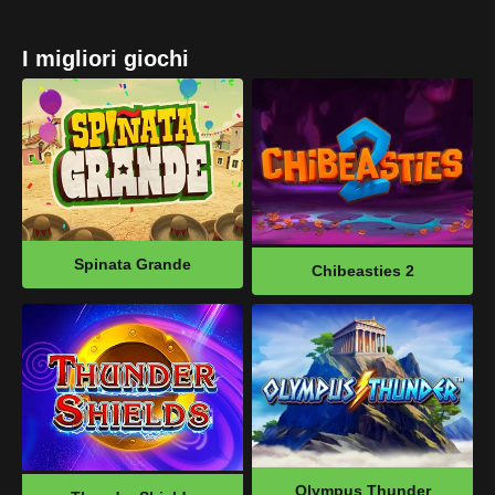
Slot, tavoli e operatori dal vivo
I migliori giochi
Bonus: giri gratuiti, cashback e tornei
Regole del torneo e informazioni importanti
Come ottenere e utilizzare i codici promozionali
Come riscattare passo dopo passo
App mobile per Powerbet: gioca su Android, iOS e altri
dispositivi
Spinata Grande
Chibeasties 2
Diventa un VIP su Powerbet
Pagamenti sicuri e protezione dei giocatori su Powerbet
Gioco responsabile
Primi passi per i nuovi giocatori
Olympus Thunder