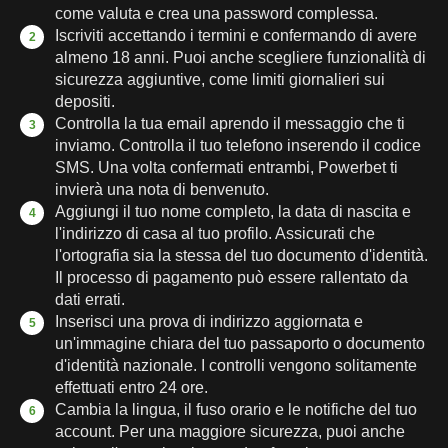
come valuta e crea una password complessa.
Iscriviti accettando i termini e confermando di avere
almeno 18 anni. Puoi anche scegliere funzionalità di
sicurezza aggiuntive, come limiti giornalieri sui
depositi.
Controlla la tua email aprendo il messaggio che ti
inviamo. Controlla il tuo telefono inserendo il codice
SMS. Una volta confermati entrambi, Powerbet ti
invierà una nota di benvenuto.
Aggiungi il tuo nome completo, la data di nascita e
l'indirizzo di casa al tuo profilo. Assicurati che
l'ortografia sia la stessa del tuo documento d'identità.
Il processo di pagamento può essere rallentato da
dati errati.
Inserisci una prova di indirizzo aggiornata e
un'immagine chiara del tuo passaporto o documento
d'identità nazionale. I controlli vengono solitamente
effettuati entro 24 ore.
Cambia la lingua, il fuso orario e le notifiche del tuo
account. Per una maggiore sicurezza, puoi anche