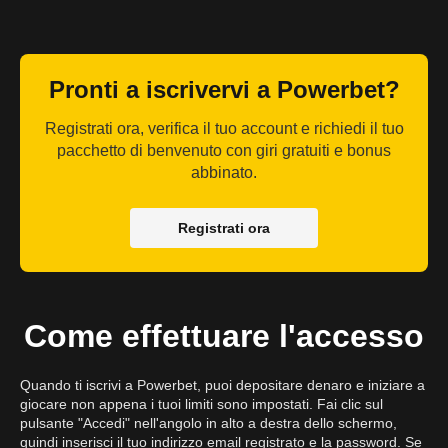
Pronti a iscrivervi a Powerbet?
Registrati ora, verifica il tuo account e richiedi il tuo
pacchetto di benvenuto con giri gratuiti e bonus
abbinato.
Registrati ora
Come effettuare l'accesso
Quando ti iscrivi a Powerbet, puoi depositare denaro e iniziare a
giocare non appena i tuoi limiti sono impostati. Fai clic sul
pulsante "Accedi" nell'angolo in alto a destra dello schermo,
quindi inserisci il tuo indirizzo email registrato e la password. Se