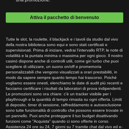
Attiva il pacchetto di benvenuto
Tutte le slot, la roulette, il blackjack e i tavoli da studio dal vivo
della nostra biblioteca sono equi e sono stati certificati e
supervisionati. Prima di iniziare, vedrai l'intervallo RTP, le note di
volatilità e la puntata minima o massima per ogni gioco. Il nostro
casinò dispone anche di controlli utili, come giri turbo che puoi
scegliere di utilizzare, un suono on/off e promemoria
personalizzabili che vengono visualizzati a orari prestabiliti, in
modo da sapere sempre quanto tempo hai trascorso. Poiché
vogliamo essere onesti, elenchiamo le date di audit più recenti e
facciamo certificare i risultati da laboratori di prova indipendenti.
Le promozioni sono ora chiare: c'è un tracker visibile per i
playthrough e la quantità di tempo rimasta su ogni offerta. Limiti
di deposito, timer di sessione, raffreddamento e autoesclusione
sono tutte funzionalità di controllo che possono essere trovate in
un pannello. Puoi anche proteggere il tuo budget disattivando
funzioni come "Acquista" quando ci sono offerte in corso.
Assistenza 24 ore su 24, 7 giorni su 7 tramite chat dal vivo ed e-