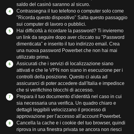
saldo del casinò saranno al sicuro.
Contrassegna il tuo telefono o computer solo come
"Ricorda questo dispositivo" Salta questo passaggio
sui computer di lavoro o pubblici.
Hai difficoltà a ricordare la password? Ti invieremo
un link da seguire dopo aver cliccato su "Password
dimenticata" e inserito il tuo indirizzo email. Crea
una nuova password Powerbet che non hai mai
utilizzato prima.
Assicurati che i servizi di localizzazione siano
attivati e che le VPN non siano in esecuzione per i
controlli della posizione. Questo ci aiuta ad
assicurarci di poter accedere dall'Italia e impedisce
che si verifichino blocchi di accesso.
Prepara il tuo documento d'identità nel caso in cui
sia necessaria una verifica. Un quadro chiaro e
dettagli leggibili velocizzano il processo di
approvazione per l'accesso all'account Powerbet.
Cancella la cache e i cookie del tuo browser, quindi
riprova in una finestra privata se ancora non riesci