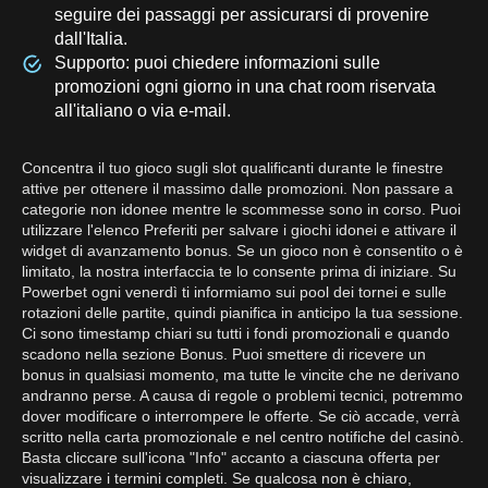
seguire dei passaggi per assicurarsi di provenire
dall'Italia.
Supporto: puoi chiedere informazioni sulle
promozioni ogni giorno in una chat room riservata
all'italiano o via e-mail.
Concentra il tuo gioco sugli slot qualificanti durante le finestre
attive per ottenere il massimo dalle promozioni. Non passare a
categorie non idonee mentre le scommesse sono in corso. Puoi
utilizzare l'elenco Preferiti per salvare i giochi idonei e attivare il
widget di avanzamento bonus. Se un gioco non è consentito o è
limitato, la nostra interfaccia te lo consente prima di iniziare. Su
Powerbet ogni venerdì ti informiamo sui pool dei tornei e sulle
rotazioni delle partite, quindi pianifica in anticipo la tua sessione.
Ci sono timestamp chiari su tutti i fondi promozionali e quando
scadono nella sezione Bonus. Puoi smettere di ricevere un
bonus in qualsiasi momento, ma tutte le vincite che ne derivano
andranno perse. A causa di regole o problemi tecnici, potremmo
dover modificare o interrompere le offerte. Se ciò accade, verrà
scritto nella carta promozionale e nel centro notifiche del casinò.
Basta cliccare sull'icona "Info" accanto a ciascuna offerta per
visualizzare i termini completi. Se qualcosa non è chiaro,