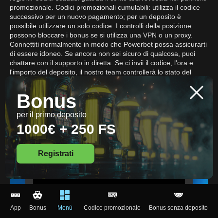
promozionale. Codici promozionali cumulabili: utilizza il codice
successivo per un nuovo pagamento; per un deposito è
possibile utilizzare un solo codice. I controlli della posizione
possono bloccare i bonus se si utilizza una VPN o un proxy.
Connettiti normalmente in modo che Powerbet possa assicurarti
di essere idoneo. Se ancora non sei sicuro di qualcosa, puoi
chattare con il supporto in diretta. Se ci invii il codice, l'ora e
l'importo del deposito, il nostro team controllerà lo stato del
bonus del casinò e lo accrediterà se i requisiti sono stati
soddisfatti.
Bonus
per il primo deposito
Bonus di
1000€ + 250 FS
benvenuto
Registrati
App
Bonus
Menù
Codice promozionale
Bonus senza deposito