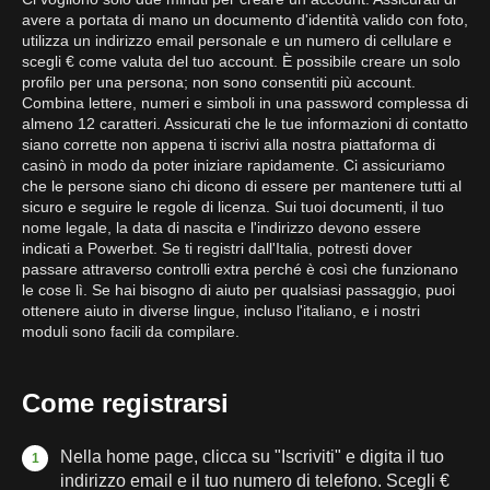
avere a portata di mano un documento d'identità valido con foto,
utilizza un indirizzo email personale e un numero di cellulare e
scegli € come valuta del tuo account. È possibile creare un solo
profilo per una persona; non sono consentiti più account.
Combina lettere, numeri e simboli in una password complessa di
almeno 12 caratteri. Assicurati che le tue informazioni di contatto
siano corrette non appena ti iscrivi alla nostra piattaforma di
casinò in modo da poter iniziare rapidamente. Ci assicuriamo
che le persone siano chi dicono di essere per mantenere tutti al
sicuro e seguire le regole di licenza. Sui tuoi documenti, il tuo
nome legale, la data di nascita e l'indirizzo devono essere
indicati a Powerbet. Se ti registri dall'Italia, potresti dover
passare attraverso controlli extra perché è così che funzionano
le cose lì. Se hai bisogno di aiuto per qualsiasi passaggio, puoi
ottenere aiuto in diverse lingue, incluso l'italiano, e i nostri
moduli sono facili da compilare.
Come registrarsi
Nella home page, clicca su "Iscriviti" e digita il tuo
indirizzo email e il tuo numero di telefono. Scegli €