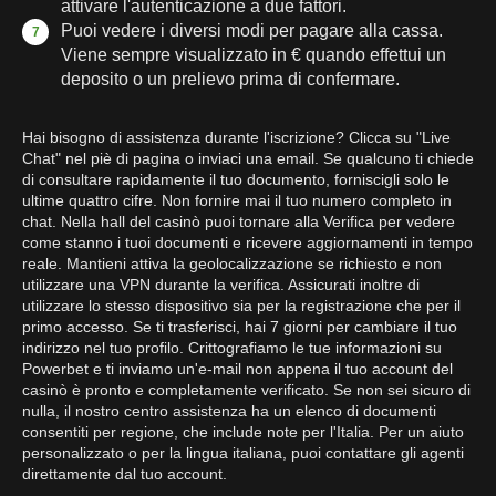
attivare l'autenticazione a due fattori.
Puoi vedere i diversi modi per pagare alla cassa.
Viene sempre visualizzato in € quando effettui un
deposito o un prelievo prima di confermare.
Hai bisogno di assistenza durante l'iscrizione? Clicca su "Live
Chat" nel piè di pagina o inviaci una email. Se qualcuno ti chiede
di consultare rapidamente il tuo documento, forniscigli solo le
ultime quattro cifre. Non fornire mai il tuo numero completo in
chat. Nella hall del casinò puoi tornare alla Verifica per vedere
come stanno i tuoi documenti e ricevere aggiornamenti in tempo
reale. Mantieni attiva la geolocalizzazione se richiesto e non
utilizzare una VPN durante la verifica. Assicurati inoltre di
utilizzare lo stesso dispositivo sia per la registrazione che per il
primo accesso. Se ti trasferisci, hai 7 giorni per cambiare il tuo
indirizzo nel tuo profilo. Crittografiamo le tue informazioni su
Powerbet e ti inviamo un'e-mail non appena il tuo account del
casinò è pronto e completamente verificato. Se non sei sicuro di
nulla, il nostro centro assistenza ha un elenco di documenti
consentiti per regione, che include note per l'Italia. Per un aiuto
personalizzato o per la lingua italiana, puoi contattare gli agenti
direttamente dal tuo account.