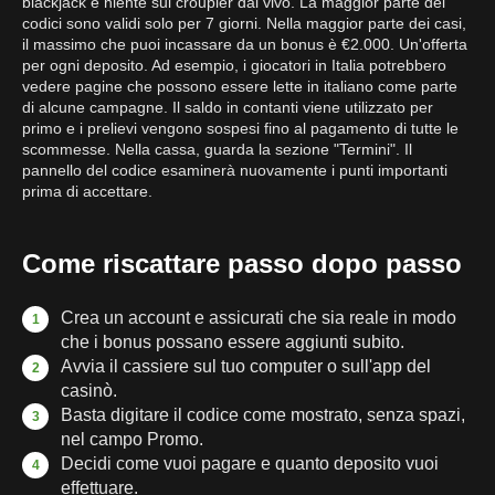
blackjack e niente sul croupier dal vivo. La maggior parte dei
codici sono validi solo per 7 giorni. Nella maggior parte dei casi,
il massimo che puoi incassare da un bonus è €2.000. Un'offerta
per ogni deposito. Ad esempio, i giocatori in Italia potrebbero
vedere pagine che possono essere lette in italiano come parte
di alcune campagne. Il saldo in contanti viene utilizzato per
primo e i prelievi vengono sospesi fino al pagamento di tutte le
scommesse. Nella cassa, guarda la sezione "Termini". Il
pannello del codice esaminerà nuovamente i punti importanti
prima di accettare.
Come riscattare passo dopo passo
Crea un account e assicurati che sia reale in modo
che i bonus possano essere aggiunti subito.
Avvia il cassiere sul tuo computer o sull'app del
casinò.
Basta digitare il codice come mostrato, senza spazi,
nel campo Promo.
Decidi come vuoi pagare e quanto deposito vuoi
effettuare.