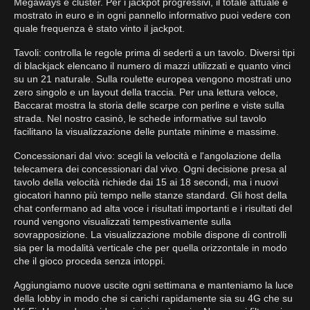
Megaways e cluster. Per i jackpot progressivi, il totale attuale è
mostrato in euro e in ogni pannello informativo puoi vedere con
quale frequenza è stato vinto il jackpot.
Tavoli: controlla le regole prima di sederti a un tavolo. Diversi tipi
di blackjack elencano il numero di mazzi utilizzati e quanto vinci
su un 21 naturale. Sulla roulette europea vengono mostrati uno
zero singolo e un layout della traccia. Per una lettura veloce,
Baccarat mostra la storia delle scarpe con perline e viste sulla
strada. Nel nostro casinò, le schede informative sul tavolo
facilitano la visualizzazione delle puntate minime e massime.
Concessionari dal vivo: scegli la velocità e l'angolazione della
telecamera dei concessionari dal vivo. Ogni decisione presa al
tavolo della velocità richiede dai 15 ai 18 secondi, ma i nuovi
giocatori hanno più tempo nelle stanze standard. Gli host della
chat confermano ad alta voce i risultati importanti e i risultati del
round vengono visualizzati tempestivamente sulla
sovrapposizione. La visualizzazione mobile dispone di controlli
sia per la modalità verticale che per quella orizzontale in modo
che il gioco proceda senza intoppi.
Aggiungiamo nuove uscite ogni settimana e manteniamo la luce
della lobby in modo che si carichi rapidamente sia su 4G che su