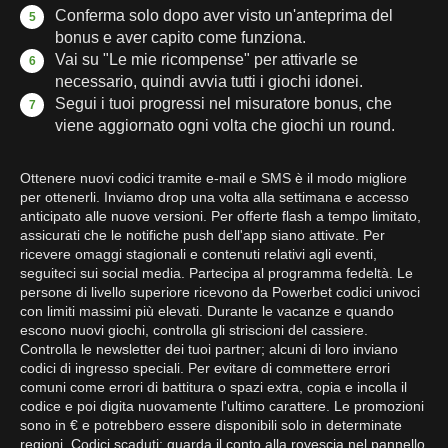
Conferma solo dopo aver visto un'anteprima del
bonus e aver capito come funziona.
Vai su "Le mie ricompense" per attivarle se
necessario, quindi avvia tutti i giochi idonei.
Segui i tuoi progressi nel misuratore bonus, che
viene aggiornato ogni volta che giochi un round.
Ottenere nuovi codici tramite e-mail e SMS è il modo migliore
per ottenerli. Inviamo drop una volta alla settimana e accesso
anticipato alle nuove versioni. Per offerte flash a tempo limitato,
assicurati che le notifiche push dell'app siano attivate. Per
ricevere omaggi stagionali e contenuti relativi agli eventi,
seguiteci sui social media. Partecipa al programma fedeltà. Le
persone di livello superiore ricevono da Powerbet codici univoci
con limiti massimi più elevati. Durante le vacanze e quando
escono nuovi giochi, controlla gli striscioni del cassiere.
Controlla le newsletter dei tuoi partner; alcuni di loro inviano
codici di ingresso speciali. Per evitare di commettere errori
comuni come errori di battitura o spazi extra, copia e incolla il
codice e poi digita nuovamente l'ultimo carattere. Le promozioni
sono in € e potrebbero essere disponibili solo in determinate
regioni. Codici scaduti: guarda il conto alla rovescia nel pannello