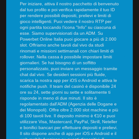
Per iniziare, attiva il nostro pacchetto di benvenuto
dal tuo profilo e poi verifica rapidamente il tuo ID
per rendere possibili depositi, prelievi e limiti di
gioco intelligenti. Puoi vedere il nostro RTP per
ogni partita toccando l'icona "Info" su ciascuna di
esse. Siamo supervisionati da un ADM. Su
Powerbet Online Italia puoi giocare a più di 2.000
slot. Offriamo anche tavoli dal vivo da studi
rinomati e missioni settimanali con chiari limiti di
rollover. Nella cassa è possibile impostare limiti
giornalieri. Se hai bisogno di un soffitto
personalizzato, puoi inviare un messaggio tramite
chat dal vivo. Se desideri sessioni più fluide,
scarica la nostra app per iOS o Android e attiva le
notifiche push. Il team del casinò è disponibile 24
ore su 24, sette giorni su sette e solitamente ti
risponde in meno di due minuti. Il sito è
regolamentato dall'ADM (Agenzia delle Dogane e
dei Monopoli). Offre oltre 2.000 slot machine e più
di 100 tavoli live. Il deposito minimo è €10 e puoi
utilizzare Visa, Mastercard, PayPal, Skrill, Neteller
e bonifici bancari per effettuare depositi e prelievi.
Il sito dispone anche di app per iOS e Android e il