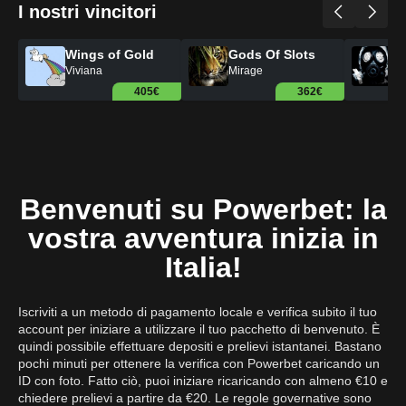
I nostri vincitori
Wings of Gold
Gods Of Slots
Ma
Viviana
Mirage
Bi
405€
362€
Benvenuti su Powerbet: la
vostra avventura inizia in
Italia!
Iscriviti a un metodo di pagamento locale e verifica subito il tuo
account per iniziare a utilizzare il tuo pacchetto di benvenuto. È
quindi possibile effettuare depositi e prelievi istantanei. Bastano
pochi minuti per ottenere la verifica con Powerbet caricando un
ID con foto. Fatto ciò, puoi iniziare ricaricando con almeno €10 e
chiedere prelievi a partire da €20. Le regole governative sono